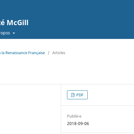
té McGill
ropos
à la Renaissance Française
/
Articles
PDF
Publié-e
2018-09-06