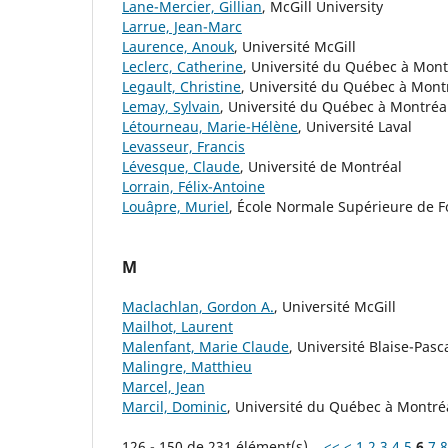
Lane-Mercier, Gillian
, McGill University
Larrue, Jean-Marc
Laurence, Anouk
, Université McGill
Leclerc, Catherine
, Université du Québec à Mont
Legault, Christine
, Université du Québec à Mont
Lemay, Sylvain
, Université du Québec à Montréal
Létourneau, Marie-Hélène
, Université Laval
Levasseur, Francis
Lévesque, Claude
, Université de Montréal
Lorrain, Félix-Antoine
Louâpre, Muriel
, École Normale Supérieure de F
M
Maclachlan, Gordon A.
, Université McGill
Mailhot, Laurent
Malenfant, Marie Claude
, Université Blaise-Pas
Malingre, Matthieu
Marcel, Jean
Marcil, Dominic
, Université du Québec à Montré
126 - 150 de 231 élément(s)
<<
<
1
2
3
4
5
6
7
8