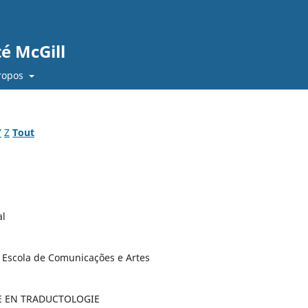
té McGill
ropos
Y
Z
Tout
al
, Escola de Comunicações e Artes
E EN TRADUCTOLOGIE