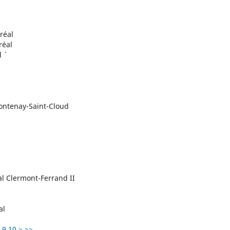
réal
réal
 `
ontenay-Saint-Cloud
cal Clermont-Ferrand II
al
9
10
>
>>