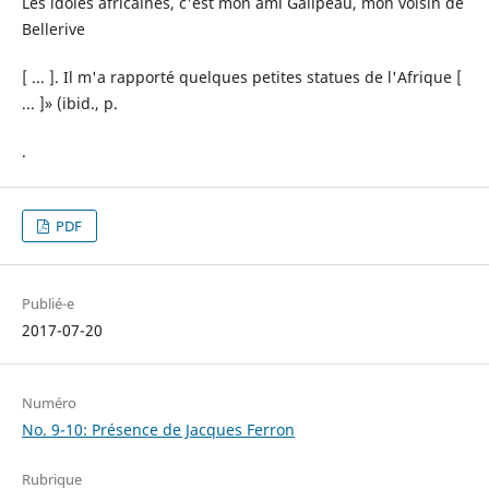
Les idoles africaines, c'est mon ami Galipeau, mon voisin de
Bellerive
[ ... ]. Il m'a rapporté quelques petites statues de l'Afrique [
... ]» (ibid., p.
.
PDF
Publié-e
2017-07-20
Numéro
No. 9-10: Présence de Jacques Ferron
Rubrique