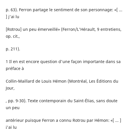
p. 63). Ferron partage le sentiment de son personnage: «[ ...
] j'ai lu
[Rotrou] un peu émerveillé» (Ferron/L'Hérault, 9 entretiens,
op. cit.,
p. 211).
1 Il en est encore question d'une façon importante dans sa
préface à
Collin-Maillard de Louis Hémon (Montréal, Les Éditions du
Jour,
, pp. 9-30). Texte contemporain du Saint-Élias, sans doute
un peu
antérieur puisque Ferron a connu Rotrou par Hémon: «[ ... ]
j'ai lu